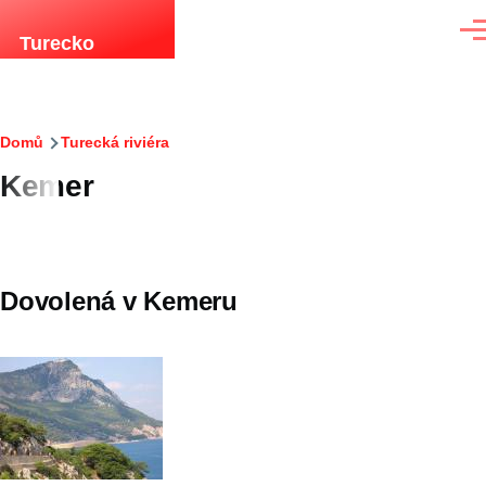
Přejít k hlavnímu obsahu
Men
Turecko
Drobečková
Domů
Turecká riviéra
Kemer
navigace
Dovolená v Kemeru