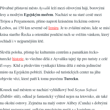
Půvabné přístavní město
Ayvalik
leží mezi olivovými háji, borovými
Egejským mořem
lesy a modrým
. Nachází se na staré cestě mezi
Trójou a Pergamonem, přímo naproti krásnému řeckému ostrovu
Lesbos, asi 150 km severně od
Izmiru
. Je to zvláštní město, kde se mísí
krása starého Řecka a orientální pouliční ruch se svěžím vánkem, který
ochladí i v nejparnějším létě.
Skvělá poloha, přístup ke kulturním centrům a památkám řecko-
turecké
historie
, to všechno dělá z Ayvaliku tajný tip pro turisty z celé
Evropy
. Klid a především vynikající klima dělá z města jedinečné
místo na Egejském pobřeží. Daleko od turistických center na jihu
Turecku
objevíte věci, které patří k tomu pravému
.
Kousek nad městem se nachází vyhlídkový bod
Seytan Sofrasi
(Ďáblův stůl), odkud je fantastický výhled nejen na letovisko, ale také
na okolní ostrovy. Zejména na malý ostrov Alibey (Cunda) s dobrými
rybími restauracemi, velkým množstvím mešit a s kostelem sv.