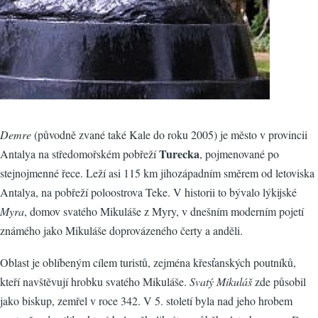
Demre
(původně zvané také Kale do roku 2005) je město v provincii
Turecka
Antalya na středomořském pobřeží
, pojmenované po
stejnojmenné řece. Leží asi 115 km jihozápadním směrem od letoviska
Antalya, na pobřeží poloostrova Teke. V historii to bývalo lýkijské
Myra
, domov svatého Mikuláše z Myry, v dnešním moderním pojetí
známého jako Mikuláše doprovázeného čerty a anděli.
Oblast je oblíbeným cílem turistů, zejména křesťanských poutníků,
kteří navštěvují hrobku svatého Mikuláše.
Svatý Mikuláš
zde působil
jako biskup, zemřel v roce 342. V 5. století byla nad jeho hrobem