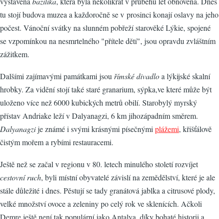
vystavěna
bazilika
, která byla několikrát v průběhu let obnovena. Dnes
tu stojí budova muzea a každoročně se v prosinci konají oslavy na jeho
počest. Vánoční svátky na slunném pobřeží starověké Lýkie, spojené
se vzpomínkou na nesmrtelného "přítele dětí", jsou opravdu zvláštním
zážitkem.
Dalšími zajímavými památkami jsou
římské divadlo
a lýkijské skalní
hrobky. Za vidění stojí také staré granarium, sýpka,ve které může být
uloženo více než 6000 kubických metrů obilí. Starobylý myrský
přístav Andriake leží v Dalyanagzi, 6 km jihozápadním směrem.
Dalyanagzi
je známé i svými krásnými písečnými
plážemi
, křišťálově
čistým mořem a rybími restauracemi.
Ještě než se začal v regionu v 80. letech minulého století rozvíjet
cestovní ruch
, byli místní obyvatelé závislí na zemědělství, které je ale
stále důležité i dnes. Pěstují se tady granátová jablka a citrusové plody,
velké množství ovoce a zeleniny po celý rok ve sklenících. Ačkoli
Demre ještě není tak populární jako Antalya, díky bohaté historii a