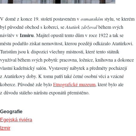
V domě z konce 19. století postaveném v
osmanském
stylu, ve kterém
byl původně obchod s koberci, se
Atatürk zdržoval
během svých
Izmiru
návštěv v
. Majitel opustil tento dům v roce 1922 a tak se
městu podařilo získat nemovitost, kterou později odkázalo Atatürkovi.
Turistům jsou k dispozici všechny místnosti, které tento státník
využíval během svých pobytů: pracovna, ložnice, knihovna a dokonce
vlastní kadeřnický salón. Vystavený nábytek a předměty pocházejí
z Atatürkovy doby. K tomu patří také četné osobní věci a vzácné
koberce. Původně zde bylo
Etnografické muzeum
, které bylo ale
z důvodu stáleho nárůstu exponátů přemístěno.
Geografie
Egejská riviéra
Izmir