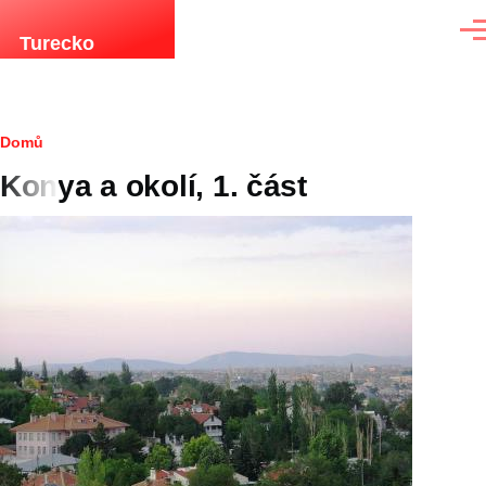
Přejít k hlavnímu obsahu
Men
Turecko
Drobečková
Domů
Konya a okolí, 1. část
navigace