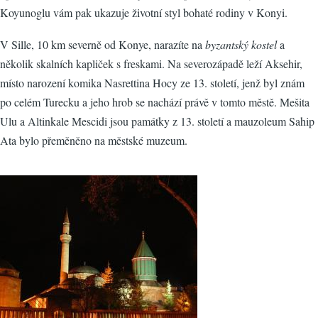
Koyunoglu vám pak ukazuje životní styl bohaté rodiny v Konyi.
V Sille, 10 km severně od Konye, narazíte na
byzantský kostel
a
několik skalních kapliček s freskami. Na severozápadě leží Aksehir,
místo narození komika Nasrettina Hocy ze 13. století, jenž byl znám
po celém Turecku a jeho hrob se nachází právě v tomto městě. Mešita
Ulu a Altinkale Mescidi jsou památky z 13. století a mauzoleum Sahip
Ata bylo přeměněno na městské muzeum.