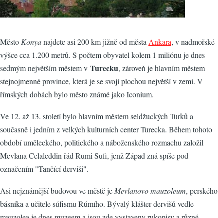
Město
Konya
najdete asi 200 km jižně od města
Ankara
, v nadmořské
výšce cca 1.200 metrů. S počtem obyvatel kolem 1 miliónu je dnes
Turecku
sedmým největším městem v
, zároveň je hlavním městem
stejnojmenné province, která je se svojí plochou největší v zemi. V
římských dobách bylo město známé jako Iconium.
Ve 12. až 13. století bylo hlavním městem seldžuckých Turků a
současně i jedním z velkých kulturních center Turecka. Během tohoto
období uměleckého, politického a náboženského rozmachu založil
Mevlana Celaleddin řád Rumi Sufi, jenž Západ zná spíše pod
označením "Tančící derviši".
Asi nejznámější budovou ve městě je
Mevlanovo mauzoleum
, perského
básníka a učitele súfismu Rúmího. Bývalý klášter dervišů vedle
mauzolea je dnes muzeem a jsou zde vystaveny rukopisy a různé