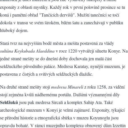
exponáty z oblasti mystiky. Každý rok v první polovině prosince se tu
koná i pamětní obřad "Tančících dervišů". Mužští tanečníci se točí
dokola v transu ve svém širokém, bílém šatu a zanechávají v publiku
hluboký dojem.
Stará tvrz na nejvyšším bodě města a mešita postavená za vlády
sultána Keykubada Alaeddina
v roce 1220 vytvářejí siluetu Konye. Na
jedné straně mešity se do dnešní doby dochovala jen malá část
seldžuckého původního paláce. Medresa Karatay, nynější muzeum, je
postavena z čistých a svítivých seldžuckých dlaždic.
Na druhé straně mešity stojí
medresa Minareli
z roku 1258, za vidění
stojí zejména kvůli nádhernému portálu. Dalšími významnými díly
Seldžuků
jsou pak medresa Sircali a komplex Sahip Ata. Také
archeologické muzeum v Konyi je velmi zajímavé. Exponáty, týkající
se přírodní historie a etnografická sbírka v muzeu Koyunoglu jsou
opravdu bohaté. V rámci muzejního komplexu obnovený dům Izzettin