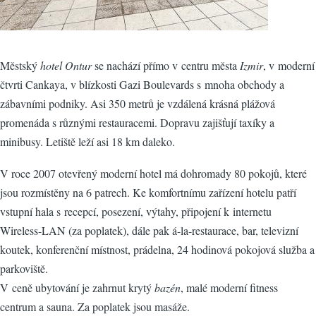
Městský
hotel Ontur
se nachází přímo v centru města
Izmir
, v moderní
čtvrti Cankaya, v blízkosti Gazi Boulevards s mnoha obchody a
zábavními podniky. Asi 350 metrů je vzdálená krásná plážová
promenáda s různými restauracemi. Dopravu zajišťují taxíky a
minibusy. Letiště leží asi 18 km daleko.
V roce 2007 otevřený moderní hotel má dohromady 80 pokojů, které
jsou rozmístěny na 6 patrech. Ke komfortnímu zařízení hotelu patří
vstupní hala s recepcí, posezení, výtahy, připojení k internetu
Wireless-LAN (za poplatek), dále pak á-la-restaurace, bar, televizní
koutek, konferenční místnost, prádelna, 24 hodinová pokojová služba a
parkoviště.
V ceně ubytování je zahrnut krytý
bazén
, malé moderní fitness
centrum a sauna. Za poplatek jsou masáže.